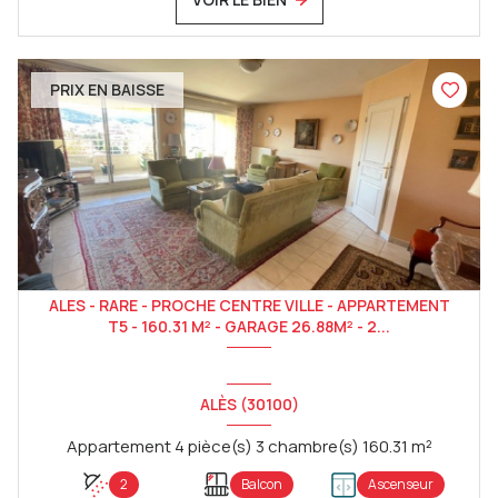
PRIX EN BAISSE
ALES - RARE - PROCHE CENTRE VILLE - APPARTEMENT
T5 - 160.31 M² - GARAGE 26.88M² - 2...
ALÈS (30100)
Appartement 4 pièce(s) 3 chambre(s) 160.31 m²
2
Balcon
Ascenseur