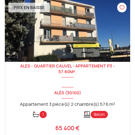
PRIX EN BAISSE
ALES - QUARTIER CAUVEL - APPARTEMENT P3 -
57.60M².
ALÈS (30100)
Appartement 3 pièce(s) 2 chambre(s) 57.6 m²
1
Balcon
65 400 €