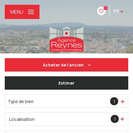
0
FR
MENU
Acheter
de l'ancien
De l'ancien
Estimer
De l'immo pro
Type de bien
1
Localisation
1