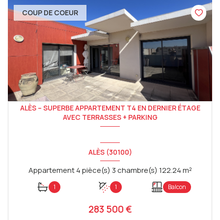
COUP DE COEUR
ALÈS – SUPERBE APPARTEMENT T4 EN DERNIER ÉTAGE
AVEC TERRASSES + PARKING
ALÈS (30100)
Appartement 4 pièce(s) 3 chambre(s) 122.24 m²
1
1
Balcon
283 500 €