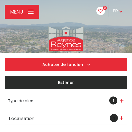
0
FR
MENU
Acheter
de l'ancien
De l'ancien
Estimer
De l'immo pro
Type de bien
1
Localisation
1