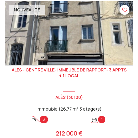
NOUVEAUTÉ
ALES - CENTRE VILLE- IMMEUBLE DE RAPPORT- 3 APPTS
+ 1 LOCAL
ALÈS (30100)
Immeuble 126.77 m² 3 etage(s)
3
1
212 000 €