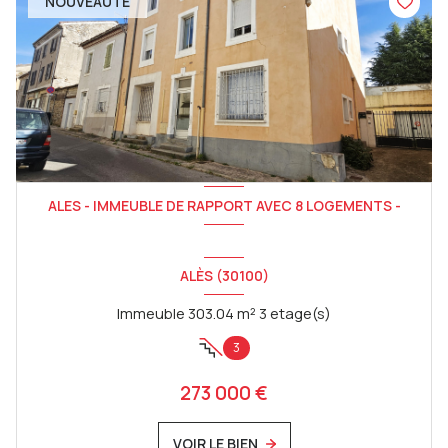
NOUVEAUTÉ
ALES - IMMEUBLE DE RAPPORT AVEC 8 LOGEMENTS -
ALÈS (30100)
Immeuble 303.04 m² 3 etage(s)
3
273 000 €
VOIR LE BIEN