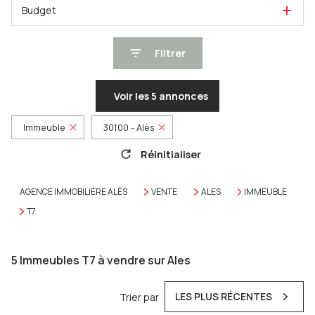
Budget
Filtrer
Voir les
5
annonces
Immeuble
30100 - Alès
Réinitialiser
AGENCE IMMOBILIÈRE ALÈS
VENTE
ALES
IMMEUBLE
T7
5
Immeubles T7 à vendre sur Ales
LES PLUS RÉCENTES
Trier par