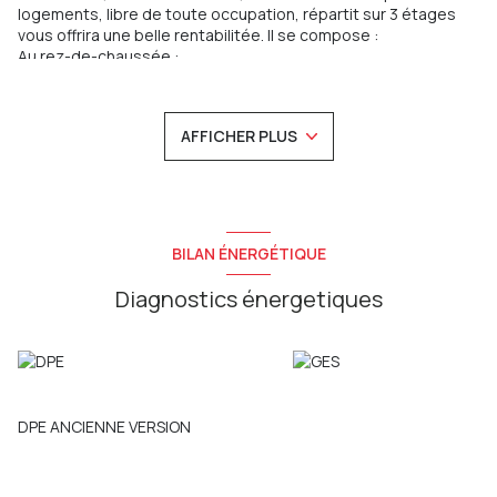
logements, libre de toute occupation, répartit sur 3 étages
vous offrira une belle rentabilitée. Il se compose :
Au rez-de-chaussée :
Un appartement de type studio de 19.98m².
Un appartement de type P1 de 32.15m².
Au 1er étage:
AFFICHER PLUS
Un appartement de type P2 de 38.60m².
Un appartement de type P3 de 58.13m².
Au 2ème étage :
un appartement de type P2 de 38.83m².
Au 3ème étage :
Un appartement de type P1 de 29.54m².
BILAN ÉNERGÉTIQUE
Un deuxième appartement de type P2 de 28.26m² avec
terrasse de 5.25m².
Diagnostics énergetiques
Au rez-de-chaussée au fond de la cour :
un appartement en
duplex de type P3 de 63.20m² avec une terrasse de 19.09m²
et un garage de 16m².
Eléments d’équipements
: menuiseries PVC double vitrage,
volets en bois, chauffage électrique individuel, eau chaude
DPE ANCIENNE VERSION
produite par cumulus électrique, assainissement tout à
l’égout et présence d’un vigicode.
Ancien revenus locatifs lorsque tous les logements étaient