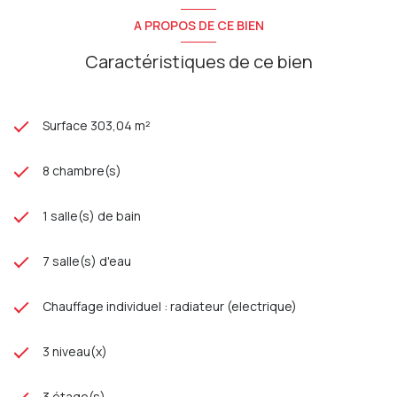
loués :
33840€ par an
Taxe foncière
: 5589€
A PROPOS DE CE BIEN
Caractéristiques de ce bien
Surface 303,04 m²
8 chambre(s)
1 salle(s) de bain
7 salle(s) d'eau
Chauffage individuel : radiateur (electrique)
3 niveau(x)
3 étage(s)