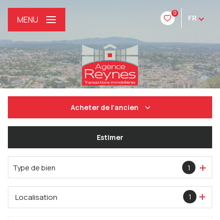
0
FR
MENU
Acheter
de l'ancien
De l'ancien
Estimer
De l'immo pro
Type de bien
1
Localisation
1