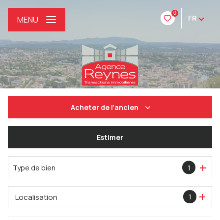
0
FR
MENU
Acheter
de l'ancien
De l'ancien
Estimer
De l'immo pro
Type de bien
1
Localisation
1