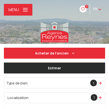
0
FR
MENU
Acheter
de l'ancien
De l'ancien
Estimer
De l'immo pro
Type de bien
1
Localisation
1