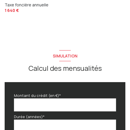
Taxe foncière annuelle
chambre
12.06 m²
1 640 €
SIMULATION
Calcul des mensualités
Montant du crédit (en €)*
Durée (années)*