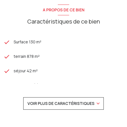
sont disponibles sur le site
Géorisques
A PROPOS DE CE BIEN
Caractéristiques de ce bien
Surface 130 m²
terrain 878 m²
séjour 42 m²
3 chambre(s)
1 salle(s) de bain
VOIR PLUS DE CARACTÉRISTIQUES
construit en 1989