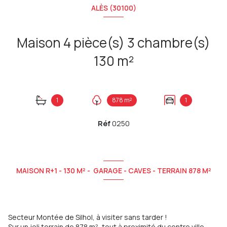
ALÈS (30100)
Maison 4 pièce(s) 3 chambre(s)
130 m²
1
878 m²
1
Réf
0250
MAISON R+1 - 130 M² - GARAGE - CAVES - TERRAIN 878 M²
Secteur Montée de Silhol, à visiter sans tarder !
Sur un joli terrain de 878 m², tout à proximité du centre ville,