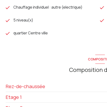
Chauffage individuel : autre (electrique)
Les informations sur les risques auxquels ce bien est expo
5 niveau(x)
quartier Centre ville
COMPOSIT
Composition d
Rez-de-chaussée
Etage 1
local