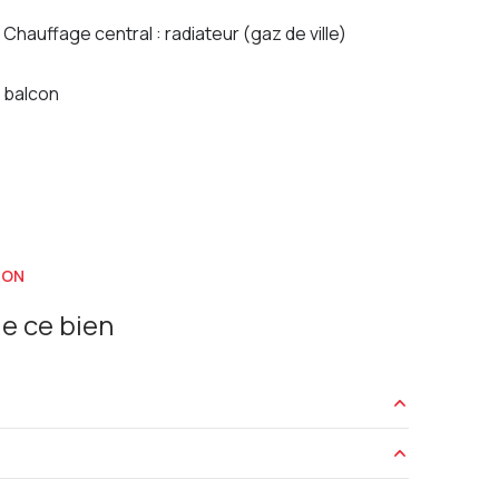
Chauffage central : radiateur (gaz de ville)
sé sont disponibles sur le site
Géorisques
balcon
ION
e ce bien
50 m²