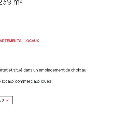
Immeuble 239 m²
PARTEMENTS - LOCAUX
 état et situé dans un emplacement de choix au
x locaux commerciaux loués:
 et 55 m².
.25 € par mois + 25.00 € de provisions sur charges.
58 € par mois + 25.00 € de provisions sur charges.
US