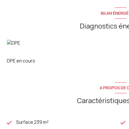
Au premier étage
: Deux appartements de type T2 de 43.
Le premier appartement est loué depuis le 02/09/2019. Loy
BILAN ÉNERGÉ
charges. Classe DPE : E
Le second appartement est loué depuis le 14/02/2023. Loye
Diagnostics én
charges. Classe DPE : D
Au second étage
: Deux appartements de type T2 de 53.5
Le premier appartement est loué depuis le 24/08/2022. Loy
charges. Classe DPE : D.
Le second appartement est loué depuis le 13/06/2024. Loy
DPE en cours
charges. Classe DPE : E.
Au troisième étage
: Un appartement de type T2 de 41.37 
mois + 36€ de provisions sur charges. Classe DPE : E
A PROPOS DE C
Équipements
: Chauffage central au gaz de ville et électr
Caractéristiques
tout à l'égout.
Total des loyers HC encaissés mensuellement
: 3510.95 €
Pas de syndic de copropriété.
Immeuble en très bon état d'entretien.
Surface 239 m²
Taxe foncière 2024 : 4788 €