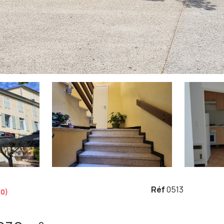
Réf
0513
00)