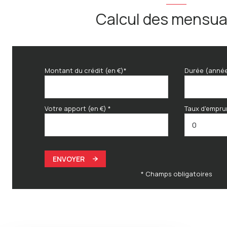
Calcul des mensua
Montant du crédit (en €)*
Durée (anné
Votre apport (en €) *
Taux d'empru
ENVOYER
* Champs obligatoires