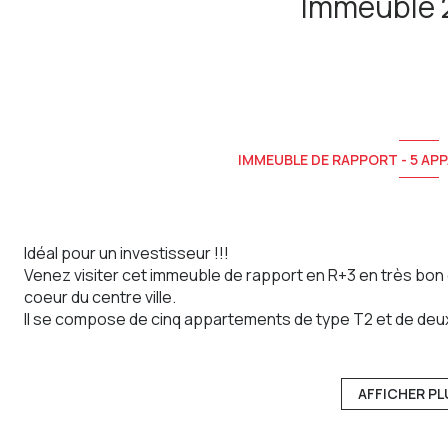
IMMEUBLE DE RAPPORT - 5 AP
Idéal pour un investisseur !!!
Venez visiter cet immeuble de rapport en R+3 en très bon
coeur du centre ville.
Il se compose de cinq appartements de type T2 et de deu
Au rez-de-chaussée
: Deux locaux commerciaux de 50 m²
Le premier local est loué depuis le 01/10/2015. Loyer : 747
Le second local est loué depuis le 01/10/2015. Loyer : 697.
AFFICHER PL
Classe DPE : G