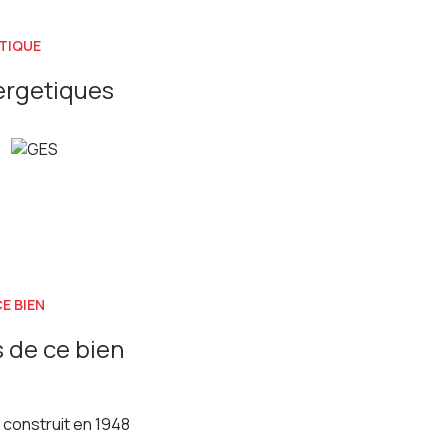
88m² et 52.70 m².
er : 394.21 € par mois + 25.00 € de provisions sur
TIQUE
r : 445.04 € par mois + 40.83 € de provisions sur
ergetiques
3 m² et 47.42 m².
er : 418.13€ par mois + 41€ de provisions sur
er: 456 € par mois + 37€ de provisions sur
m² loué depuis le 01/09/2021. Loyer : 367.78 € par
E BIEN
ique, menuiseries bois double vitrage, interphone,
 de ce bien
.
construit en 1948