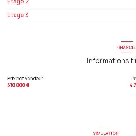
Etage 2
local
Appartement T2
Etage 3
Appartement T2
Appartement T2
Appartement T2
Appartement T2
FINANCIE
Informations f
Prix net vendeur
Ta
510 000 €
4 
SIMULATION