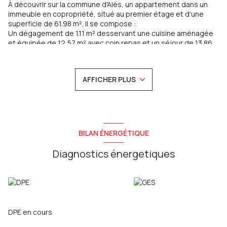
À découvrir sur la commune d'Alès, un appartement dans un
immeuble en copropriété, situé au premier étage et d'une
superficie de 61.98 m². Il se compose :
Un dégagement de 1.11 m² desservant une cuisine aménagée
et équipée de 12,57 m² avec coin repas et un séjour de 13.86
m², deux chambres de 13.37 m² et 12.32 m², une salle de bains
de 6.66 m² et un WC de 2.09 m².
Annexe
: Une terrasse de 18.63 m².
AFFICHER PLUS
Équipements
: Chauffage de type convecteur électrique,
production d'eau chaude par cumulus électrique, menuiseries
en PVC et Aluminium double vitrage, interphone, détecteur de
fumée, assainissement de type tout à l'égout.
Taxe Foncière
: 706.70 €
BILAN ÉNERGÉTIQUE
Les informations sur les risques auxquels ce bien est exposé
sont disponibles sur le site
Géorisques
Diagnostics énergetiques
DPE en cours