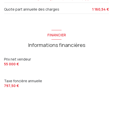
parking
10 m²
Quote part annuelle des charges
1 160,54 €
FINANCIER
Informations financières
Prix net vendeur
55 000 €
Taxe foncière annuelle
797,50 €