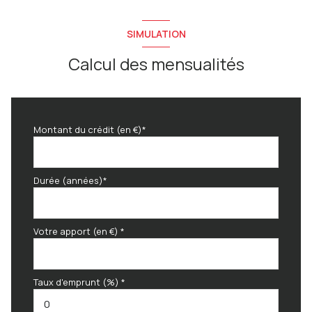
SIMULATION
Calcul des mensualités
Montant du crédit (en €)*
Durée (années)*
Votre apport (en €) *
Taux d'emprunt (%) *