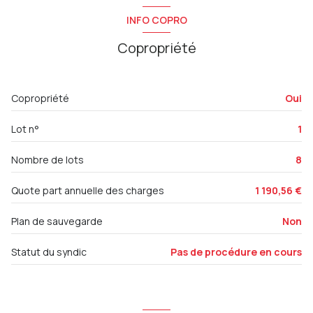
cuisine
9.65 m²
INFO COPRO
WC
2.70 m²
Copropriété
salon/sejour
35.20 m²
dégagement
2.15 m²
Copropriété
Oui
dégagement
8.05 m²
Lot n°
1
salle de bain
5.10 m²
buanderie
2.15 m²
Nombre de lots
8
HALL
8.40 m²
Quote part annuelle des charges
1 190,56 €
Plan de sauvegarde
Non
Statut du syndic
Pas de procédure en cours