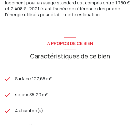
logement pour un usage standard est compris entre 1 780 €
Taxe foncière : 1 478.00 €
et 2 408 € . 2021 étant l'année de référence des prix de
l'énergie utilisés pour établir cette estimation.
Les informations sur les risques auxquels ce bien est exposé
sont disponibles sur le site
Géorisques
A PROPOS DE CE BIEN
Caractéristiques de ce bien
Surface 127,65 m²
séjour 35,20 m²
4 chambre(s)
1 salle(s) de bain