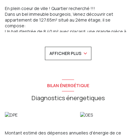
En plein coeur de ville ! Quartier recherché !!!
Dans un bel immeuble bourgeois, Venez découvrir cet
appartement de 127.65m² situé au 2ème étage, il se
compose:
Un hall d'entrée de 8.40 m² avec placard, une grande pièce à
vivre de 35.20 m² agrémentée d'un balcon exposé Sud de
2.50m², un dégagement de 2.15 m², une grande cuisine
aménagée et équipée de 9.65m² , un wc avec lave mains de
AFFICHER PLUS
2.70 m² et un cellier/buanderie de 2.15 m², un dégagement de
8.05 m² desservant quatre chambres de 12.75m², 12m²,
14.50m² et 15 m² , une salle de bains avec wc de 5.10m² .
Belle hauteur sous plafond (3m) avec moulures en excellent
état.
Nombreux rangements.
BILAN ÉNERGÉTIQUE
Un parking et un garage privatifs.
Dépendances : Un grenier de 12.40 m² une cave de 14.20m².
Diagnostics énergetiques
Équipements : chauffage central avec chaudière électrique de
marque "GRETEL", cumulus électrique de marque "THERMOR",
menuiseries PVC double vitrage, climatisation réversible de
marque "DAIKIN" (salon-séjour et deux chambres), porte
blindée, interphone, alarme, détecteur de fumée.
Charges annuelles de copropriété : 1 190.56 € (eau froide
Montant estimé des dépenses annuelles d'énergie de ce
comprise) dont 615.90 € récupérables sur le locataire si loué.